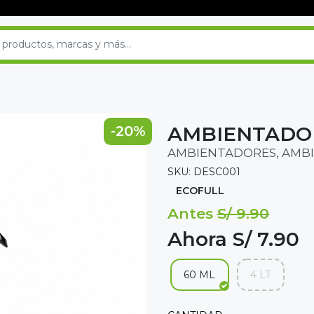
AMBIENTADOR
-20%
AMBIENTADORES, AMBI
SKU: DESC001
ECOFULL
Antes
S/ 9.90
Ahora S/ 7.90
60 ML
4 LT