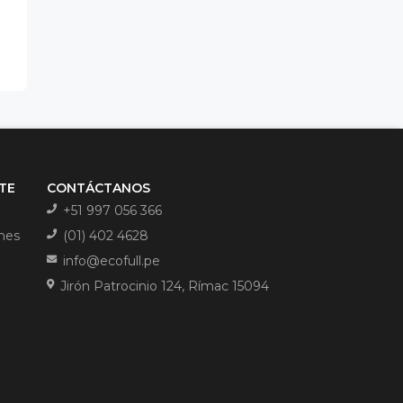
NTE
CONTÁCTANOS
+51 997 056 366
ones
(01) 402 4628
info@ecofull.pe
Jirón Patrocinio 124, Rímac 15094