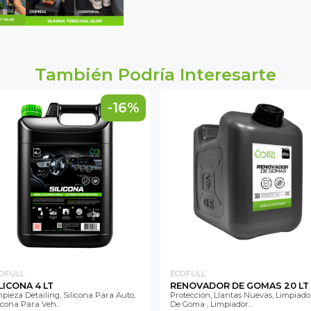
También Podría Interesarte
-16%
OFULL
ECOFULL
LICONA 4 LT
RENOVADOR DE GOMAS 20 LT
mpieza Detailing, Silicona Para Auto,
Protección, Llantas Nuevas, Limpiado
icona Para Veh...
De Goma , Limpiador...