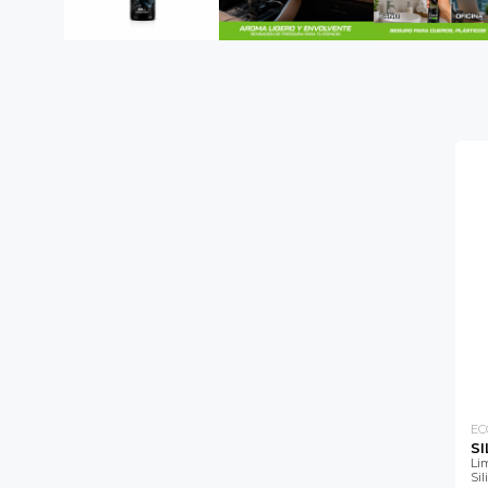
EC
SI
Li
Sil